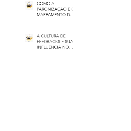
COMO A
PARONIZAÇÃO E O
MAPEAMENTO DE
PROCESSOS
MELHORA A SUA
PRODUTIVIDADE
A CULTURA DE
FEEDBACKS E SUA
INFLUÊNCIA NO
CLIMA
ORGANIZACIONAL
O IMPACTO DE
UMA EMPRESA
JÚNIOR NO
FUTURO
PROFISSIONAL
COMPLIENCE: POR
QUE VOCÊ DEVE
IMPLEMENTAR NO
SEU NEGÓCIO