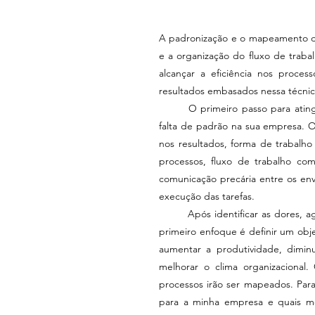
A padronização e o mapeamento de 
e a organização do fluxo de trabal
alcançar a eficiência nos proces
resultados embasados nessa técni
	O primeiro passo para atingir a alta produtividade é entender e identificar os malefícios da 
falta de padrão na sua empresa. Os
nos resultados, forma de trabalh
processos, fluxo de trabalho com
comunicação precária entre os env
execução das tarefas.
	Após identificar as dores, agora saberemos como iniciar a padronização em sua empresa. O 
primeiro enfoque é definir um obje
aumentar a produtividade, dimin
melhorar o clima organizacional
processos irão ser mapeados. Para 
para a minha empresa e quais me 