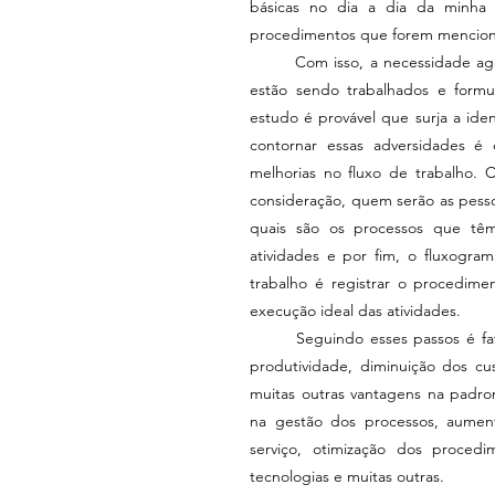
básicas no dia a dia da minha 
procedimentos que forem mencion
	Com isso, a necessidade agora é estudar a fundo os processos, entender como os mesmos 
estão sendo trabalhados e formu
estudo é provável que surja a ide
contornar essas adversidades é 
melhorias no fluxo de trabalho. 
consideração, quem serão as pesso
quais são os processos que têm 
atividades e por fim, o fluxogra
trabalho é registrar o procedime
execução ideal das atividades.
	Seguindo esses passos é fato que a sua empresa irá alcançar objetivo desejado, seja ele a 
produtividade, diminuição dos cus
muitas outras vantagens na padro
na gestão dos processos, aument
serviço, otimização dos procedi
tecnologias e muitas outras.