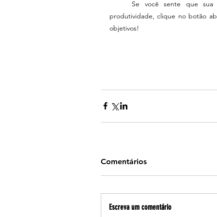
	Se você sente que sua empresa pode melhorar os processos para potencializar a 
produtividade, clique no botão ab
objetivos!
Comentários
Escreva um comentário